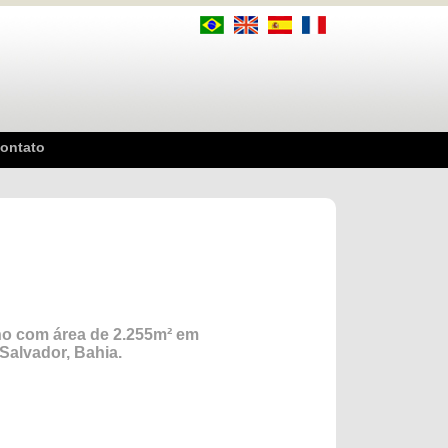
ontato
no com área de 2.255m² em
 Salvador, Bahia.