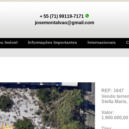
+ 55 (71) 99119-7171
josemontalvao@gmail.com
eu Imóvel
Informações Importantes
Internacionais
C
REF: 1647
Vendo terre
Stella Maris,
Valor:
1.900.000,00
Tipo: