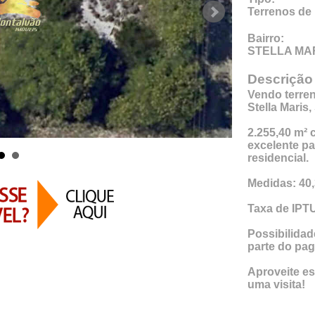
Terrenos de 
Bairro:
STELLA MA
Descrição
Vendo terre
Stella Maris,
2.255,40 m² 
excelente pa
residencial.
Medidas: 40,3
Taxa de IPT
Possibilidad
parte do pa
Aproveite e
uma visita!