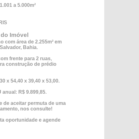
1.001 a 5.000m²
RIS
 do Imóvel
no com área de 2.255m² em
 Salvador, Bahia.
com frente para 2 ruas,
ra construção de prédio
0 x 54,40 x 39,40 x 53,00.
U anual: R$
9.899,85
.
e de aceitar permuta de uma
gamento, nos consulte!
sta oportunidade e agende